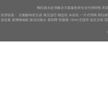
陶氏膜
水处理解决方案服务商专业代理销售:美国陶
友情链接：
次氯酸钠发生器
液压滤芯
糊盒机
伞齿轮
一片式球阀
易拉罐
波设备
玻璃钢烟囱
振动试验台
遮阳网
双极膜
16mn无缝管
低压压铸
国