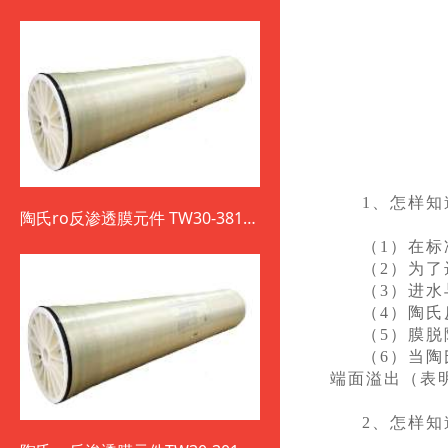
1、怎样知
陶氏ro反渗透膜元件 TW30-3812-
800
（1）在
（2）为
（3）进
（4）陶
（5）膜
（6）当
端面溢出（表
2、怎样