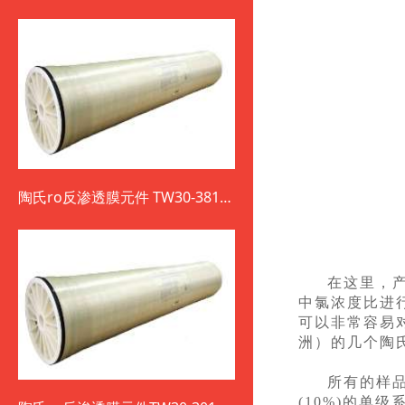
陶氏ro反渗透膜元件 TW30-3812-
800
在这里，产
中氯浓度比进
可以非常容易
洲）的几个陶
所有的样品对
(10%)的单