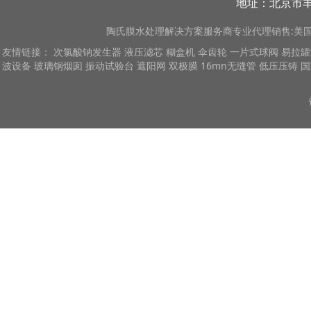
地址：北京市丰
陶氏膜
水处理解决方案服务商专业代理销售:美国陶
友情链接：
次氯酸钠发生器
液压滤芯
糊盒机
伞齿轮
一片式球阀
易拉罐
波设备
玻璃钢烟囱
振动试验台
遮阳网
双极膜
16mn无缝管
低压压铸
国