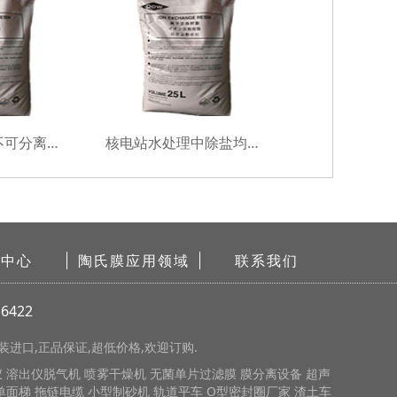
超纯水使用的不可分离均粒混床树脂
核电站水处理中除盐均粒混床树脂
闻中心
陶氏膜应用领域
联系我们
6422
进口,正品保证,超低价格,欢迎订购.
仪
溶出仪脱气机
喷雾干燥机
无菌单片过滤膜
膜分离设备
超声
单面梯
拖链电缆
小型制砂机
轨道平车
O型密封圈厂家
渣土车