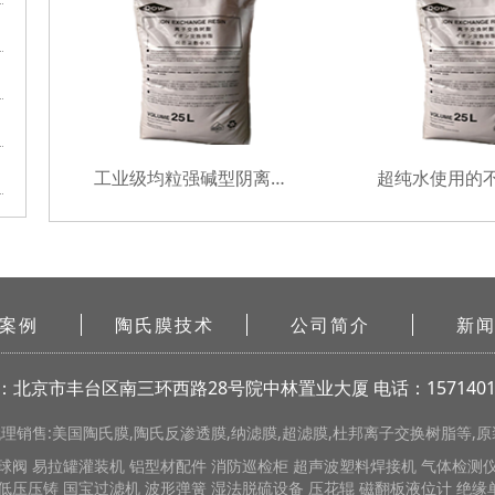
工业级均粒强碱型阴离子树脂
案例
陶氏膜技术
公司简介
新
：北京市丰台区南三环西路28号院中林置业大厦
电话：1571401
销售:美国陶氏膜,陶氏反渗透膜,纳滤膜,超滤膜,杜邦离子交换树脂等,原装
球阀
易拉罐灌装机
铝型材配件
消防巡检柜
超声波塑料焊接机
气体检测
低压压铸
国宝过滤机
波形弹簧
湿法脱硫设备
压花辊
磁翻板液位计
绝缘