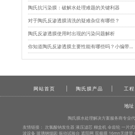
陶氏抗污染膜：破解水处理难题的关键利器
对于陶氏反渗透膜清洗的疑难杂症有哪些？
陶氏反渗透膜使用时出现的污染问题解析
你知道陶氏反渗透膜主要性能有哪些吗？小编带你详细了解
网站首页
陶氏膜产品
工程
地址
陶氏膜
水处理解决方案服务商专业代理
友情链接：
次氯酸钠发生器
液压滤芯
糊盒机
伞齿轮
一片式
波设备
玻璃钢烟囱
振动试验台
遮阳网
双极膜
16mn无缝管