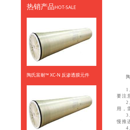
热销产品
HOT-SALE
陶氏富耐™ XC-N 反渗透膜元件
要注
用，
慢推