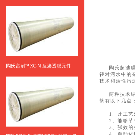
陶氏富耐™ XC-N 反渗透膜元件
陶氏超滤
径对污水中的
技术和活性污
两种技术
势有以下几点
1、此工
2、能够
3、强效
4、自动