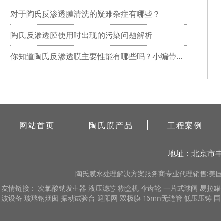
对于陶氏反渗透膜清洗的疑难杂症有哪些？
陶氏反渗透膜使用时出现的污染问题解析
你知道陶氏反渗透膜主要性能有哪些吗？小编带你详细了解
网站首页
陶氏膜产品
工程案例
地址：北京市丰
陶氏膜
水处理解决方案服务商专业代理销售:美国陶
友情链接：
次氯酸钠发生器
液压滤芯
糊盒机
伞齿轮
一片式球阀
易拉罐
波设备
玻璃钢烟囱
振动试验台
遮阳网
双极膜
16mn无缝管
低压压铸
国