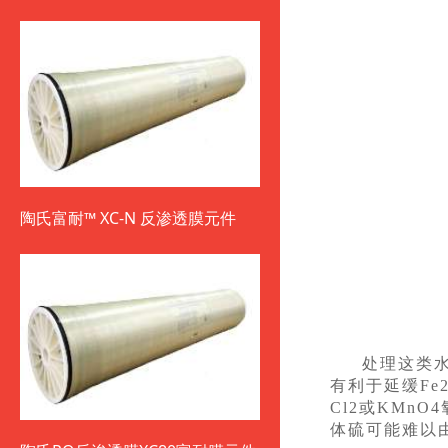
陶氏富耐™ XC-N 反渗透膜元件
处理这类
有利于延缓Fe2
Cl2或KM
体硫可能难以