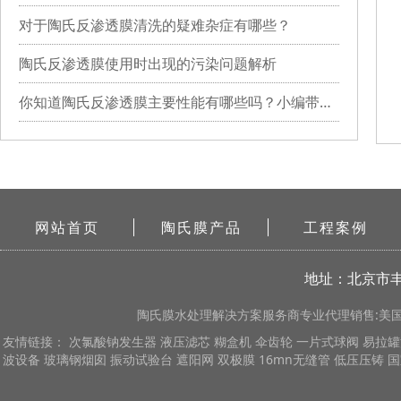
对于陶氏反渗透膜清洗的疑难杂症有哪些？
陶氏反渗透膜使用时出现的污染问题解析
你知道陶氏反渗透膜主要性能有哪些吗？小编带你详细了解
网站首页
陶氏膜产品
工程案例
地址：北京市丰
陶氏膜
水处理解决方案服务商专业代理销售:美国陶
友情链接：
次氯酸钠发生器
液压滤芯
糊盒机
伞齿轮
一片式球阀
易拉罐
波设备
玻璃钢烟囱
振动试验台
遮阳网
双极膜
16mn无缝管
低压压铸
国