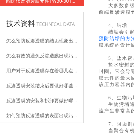
陶氏ro反渗透膜元件TW30-3012-
大多数多
500
前端反渗透膜
技术资料
TECHNICAL DATA
4、结垢
结垢会引
预防结垢的方
怎么预防反渗透膜的结垢现象出现？
膜系统的设计
怎么有效的避免反渗透膜出现污染？
5、盐水密
盐水密封
用户对于反渗透膜存在着哪几点误解？
封圈。它会导
膜元件的最大
该压力容器内
反渗透膜安装结束后要做好哪些检查的工作？
6、生物污
反渗透膜的安装和拆卸要做好哪些准备？
生物污堵
流产生非常高
如何预防反渗透膜的表面出现污染？
7、阻垢剂
当聚合有