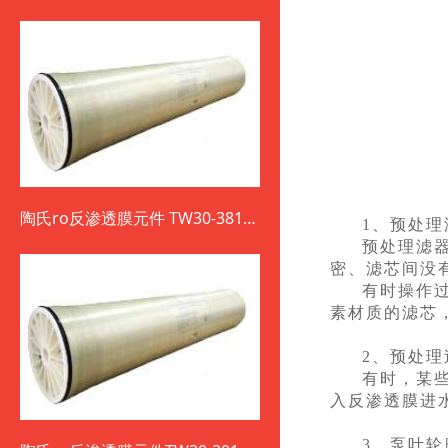
陶氏ro反渗透膜元件 TW30-3812-
1、预处理
800
预处理滤
密、滤芯间没
有时操作
素材质的滤芯
2、预处理
有时，某
入反渗透膜进
3、泵叶轮