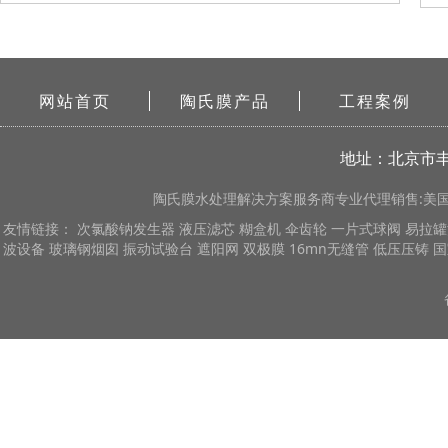
网站首页
陶氏膜产品
工程案例
地址：北京市丰
陶氏膜
水处理解决方案服务商专业代理销售:美国陶
友情链接：
次氯酸钠发生器
液压滤芯
糊盒机
伞齿轮
一片式球阀
易拉罐
波设备
玻璃钢烟囱
振动试验台
遮阳网
双极膜
16mn无缝管
低压压铸
国