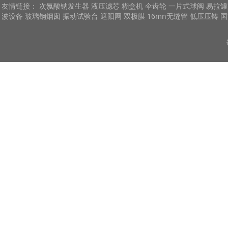
友情链接：
次氯酸钠发生器
液压滤芯
糊盒机
伞齿轮
一片式球阀
易拉罐
波设备
玻璃钢烟囱
振动试验台
遮阳网
双极膜
16mn无缝管
低压压铸
国