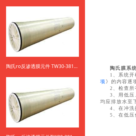
陶氏ro反渗透膜元件 TW30-3812-
陶氏膜系
800
1、系统
项
》的内容逐
2、检查
3、用低
均应排放水至
4、在冲
5、在低