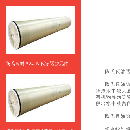
陶氏富耐™ XC-N 反渗透膜元件
陶氏反渗
陶氏反渗
掉原水中较大
有机物等污染
段出水中残留
陶氏反渗
海水经过