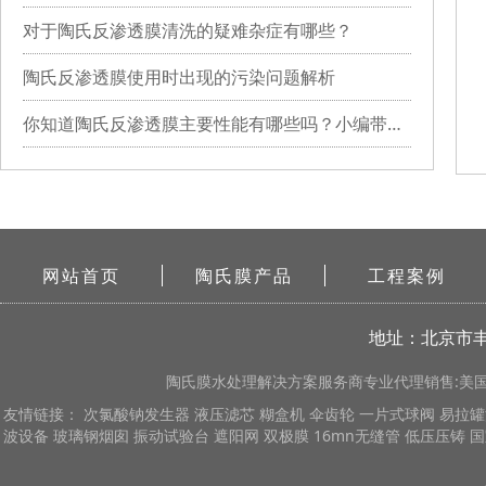
对于陶氏反渗透膜清洗的疑难杂症有哪些？
陶氏反渗透膜使用时出现的污染问题解析
你知道陶氏反渗透膜主要性能有哪些吗？小编带你详细了解
网站首页
陶氏膜产品
工程案例
地址：北京市丰
陶氏膜
水处理解决方案服务商专业代理销售:美国陶
友情链接：
次氯酸钠发生器
液压滤芯
糊盒机
伞齿轮
一片式球阀
易拉罐
波设备
玻璃钢烟囱
振动试验台
遮阳网
双极膜
16mn无缝管
低压压铸
国