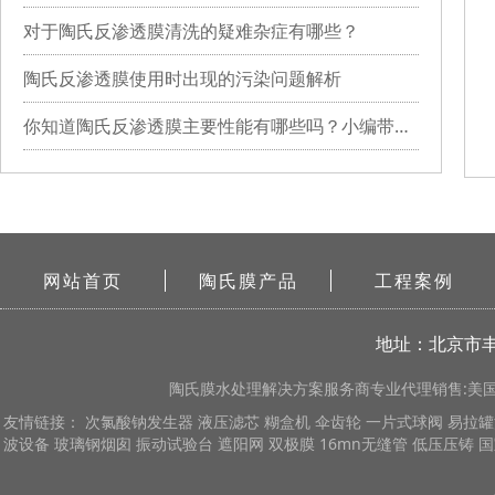
对于陶氏反渗透膜清洗的疑难杂症有哪些？
陶氏反渗透膜使用时出现的污染问题解析
你知道陶氏反渗透膜主要性能有哪些吗？小编带你详细了解
网站首页
陶氏膜产品
工程案例
地址：北京市丰
陶氏膜
水处理解决方案服务商专业代理销售:美国陶
友情链接：
次氯酸钠发生器
液压滤芯
糊盒机
伞齿轮
一片式球阀
易拉罐
波设备
玻璃钢烟囱
振动试验台
遮阳网
双极膜
16mn无缝管
低压压铸
国