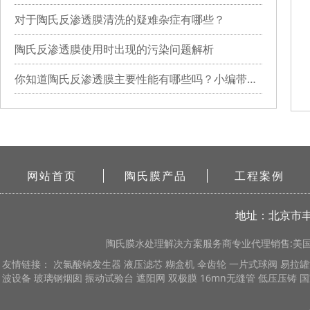
对于陶氏反渗透膜清洗的疑难杂症有哪些？
陶氏反渗透膜使用时出现的污染问题解析
你知道陶氏反渗透膜主要性能有哪些吗？小编带你详细了解
网站首页
陶氏膜产品
工程案例
地址：北京市丰
陶氏膜
水处理解决方案服务商专业代理销售:美国陶
友情链接：
次氯酸钠发生器
液压滤芯
糊盒机
伞齿轮
一片式球阀
易拉罐
波设备
玻璃钢烟囱
振动试验台
遮阳网
双极膜
16mn无缝管
低压压铸
国