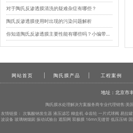
对于陶氏反渗透膜清洗的疑难杂症有哪些？
陶氏反渗透膜使用时出现的污染问题解析
你知道陶氏反渗透膜主要性能有哪些吗？小编带你详细了解
网站首页
陶氏膜产品
工程案例
地址：北京市丰
陶氏膜
水处理解决方案服务商专业代理销售:美国陶
友情链接：
次氯酸钠发生器
液压滤芯
糊盒机
伞齿轮
一片式球阀
易拉罐
波设备
玻璃钢烟囱
振动试验台
遮阳网
双极膜
16mn无缝管
低压压铸
国