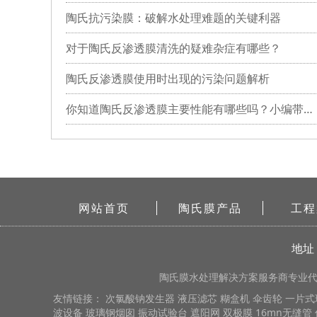
陶氏抗污染膜：破解水处理难题的关键利器
对于陶氏反渗透膜清洗的疑难杂症有哪些？
陶氏反渗透膜使用时出现的污染问题解析
你知道陶氏反渗透膜主要性能有哪些吗？小编带你详细了解
网站首页
陶氏膜产品
工程
地址
陶氏膜
水处理解决方案服务商专业代理
友情链接：
次氯酸钠发生器
液压滤芯
糊盒机
伞齿轮
一片式
波设备
玻璃钢烟囱
振动试验台
遮阳网
双极膜
16mn无缝管