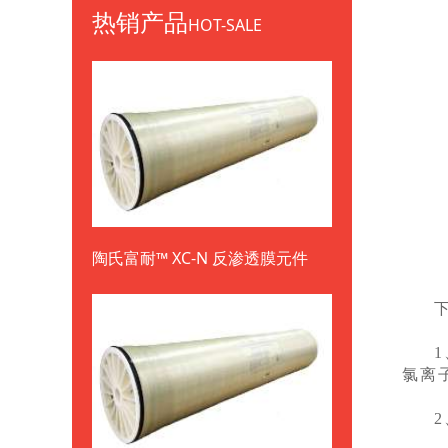
热销产品
HOT-SALE
陶氏富耐™ XC-N 反渗透膜元件
氯离