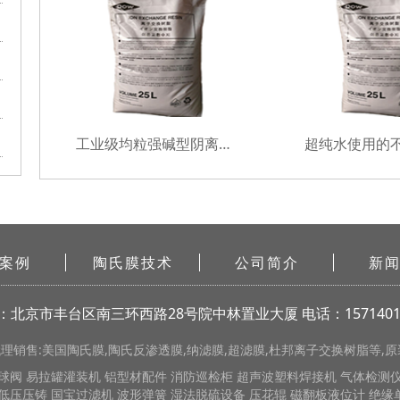
工业级均粒强碱型阴离子树脂
案例
陶氏膜技术
公司简介
新
：北京市丰台区南三环西路28号院中林置业大厦
电话：1571401
销售:美国陶氏膜,陶氏反渗透膜,纳滤膜,超滤膜,杜邦离子交换树脂等,原装
球阀
易拉罐灌装机
铝型材配件
消防巡检柜
超声波塑料焊接机
气体检测
低压压铸
国宝过滤机
波形弹簧
湿法脱硫设备
压花辊
磁翻板液位计
绝缘