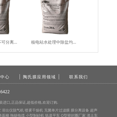
超纯水使用的不可分离均粒混床树脂
核电站水处理中除盐均粒混床树脂
闻中心
陶氏膜应用领域
联系我们
6422
进口,正品保证,超低价格,欢迎订购.
仪
溶出仪脱气机
喷雾干燥机
无菌单片过滤膜
膜分离设备
超声
单面梯
拖链电缆
小型制砂机
轨道平车
O型密封圈厂家
渣土车