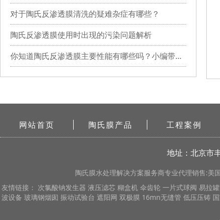
对于陶氏反渗透膜清洗的疑难杂症有哪些？
陶氏反渗透膜使用时出现的污染问题解析
你知道陶氏反渗透膜主要性能有哪些吗？小编带你详细了解
网站首页
陶氏膜产品
工程案例
地址：北京市丰
陶氏膜
水处理解决方案服务商专业代理销售:美国陶
友情链接：
次氯酸钠发生器
液压滤芯
糊盒机
伞齿轮
一片式球阀
易拉罐
波设备
玻璃钢烟囱
振动试验台
遮阳网
双极膜
16mn无缝管
低压压铸
国