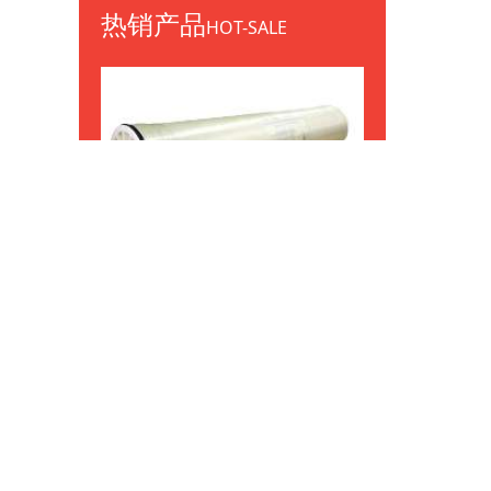
热销产品
HOT-SALE
陶氏富耐™ XC-N 反渗透膜元件
的通
透膜
了设
的要
在高