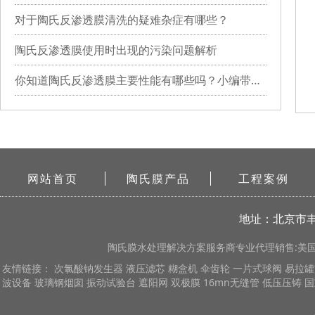
对于陶氏反渗透膜清洗的疑难杂症有哪些？
陶氏反渗透膜使用时出现的污染问题解析
你知道陶氏反渗透膜主要性能有哪些吗？小编带你详细了解
网站首页
陶氏膜产品
工程案例
地址：北京市丰
陶氏膜
水处理解决方案服务商专业代理销售:美国陶
友情链接：
次氯酸钠发生器
液压滤芯
糊盒机
伞齿轮
一片式球阀
易拉罐
波设备
玻璃钢烟囱
振动试验台
遮阳网
双极膜
16mn无缝管
低压压铸
国