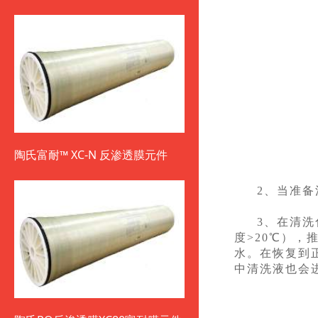
陶氏富耐™ XC-N 反渗透膜元件
2、当准
3、在清
度>20℃）
水。在恢复到
中清洗液也会