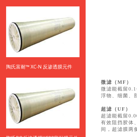
陶氏富耐™ XC-N 反渗透膜元件
微滤（MF）
微滤能截留0
浮物、细菌、部
超滤（UF）
超滤能截留0.
有效阻挡胶体、
间，超滤膜两侧