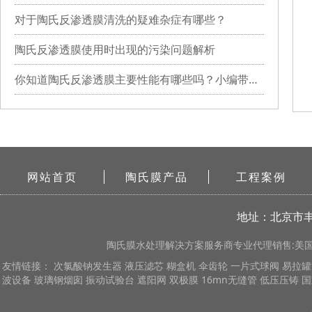
对于陶氏反渗透膜清洗的疑难杂症有哪些？
陶氏反渗透膜使用时出现的污染问题解析
你知道陶氏反渗透膜主要性能有哪些吗？小编带你详细了解
网站首页
陶氏膜产品
工程案例
地址：北京市丰
陶氏膜
水处理解决方案服务商专业代理销售:美国陶
友情链接：
次氯酸钠发生器
液压滤芯
糊盒机
伞齿轮
一片式球阀
易拉罐
波设备
玻璃钢烟囱
振动试验台
遮阳网
双极膜
16mn无缝管
低压压铸
国