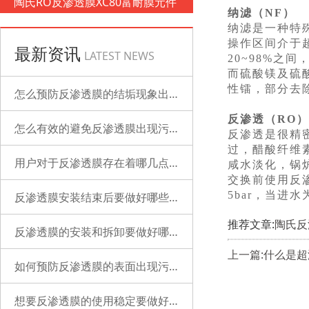
陶氏RO反渗透膜XC80富耐膜元件
纳滤（NF）
纳滤是一种特
操作区间介于超
最新资讯
LATEST NEWS
20~98%之
而硫酸镁及硫
性镭，部分去除
怎么预防反渗透膜的结垢现象出现？
反渗透（RO）
怎么有效的避免反渗透膜出现污染？
反渗透是很精
过，醋酸纤维
用户对于反渗透膜存在着哪几点误解？
咸水淡化，锅
交换前使用反
5bar，当进水
反渗透膜安装结束后要做好哪些检查的工作？
推荐文章:
陶氏反
反渗透膜的安装和拆卸要做好哪些准备？
上一篇:什么是
如何预防反渗透膜的表面出现污染？
想要反渗透膜的使用稳定要做好哪些工作？