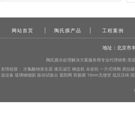
网站首页
陶氏膜产品
工程案例
地址：北京市丰
陶氏膜
水处理解决方案服务商专业代理销售:美国陶
友情链接：
次氯酸钠发生器
液压滤芯
糊盒机
伞齿轮
一片式球阀
易拉罐
波设备
玻璃钢烟囱
振动试验台
遮阳网
双极膜
16mn无缝管
低压压铸
国