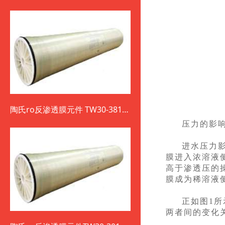
陶氏ro反渗透膜元件 TW30-3812-
800
压力的影
进水压力
膜进入浓溶液
高于渗透压的
膜成为稀溶液
正如图1
两者间的变化