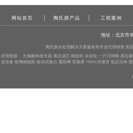
网站首页
陶氏膜产品
工程案例
地址：北京市丰
陶氏膜
水处理解决方案服务商专业代理销售:美国陶
友情链接：
次氯酸钠发生器
液压滤芯
糊盒机
伞齿轮
一片式球阀
易拉罐
波设备
玻璃钢烟囱
振动试验台
遮阳网
双极膜
16mn无缝管
低压压铸
国