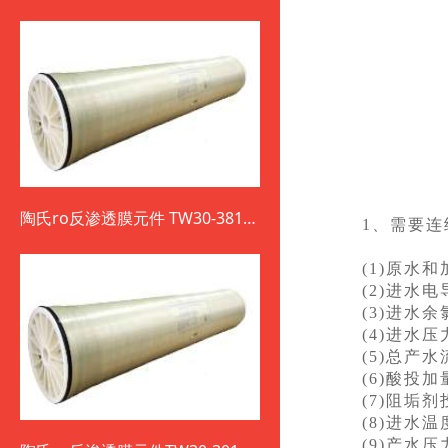
陶氏ro反渗透膜元件 TW30-3812-
1、需要
800
(1)原水
(2)进水
(3)进水
(4)进水
(5)总产
(6)酸投
(7)阻垢
(8)进水
(9)产水