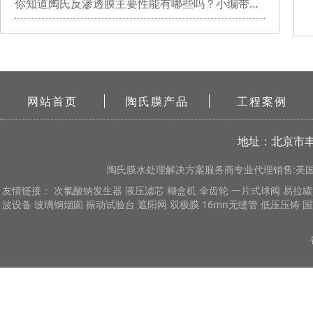
你知道陶氏反渗透膜主要性能有哪些吗？小编带你详细了解
网站首页
陶氏膜产品
工程案例
地址：北京市丰
陶氏膜
水处理解决方案服务商专业代理销售:美国陶
友情链接：
次氯酸钠发生器
液压滤芯
糊盒机
伞齿轮
一片式球阀
易拉罐
波设备
玻璃钢烟囱
振动试验台
遮阳网
双极膜
16mn无缝管
低压压铸
国