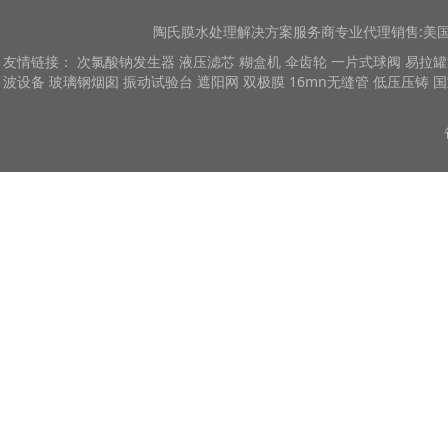
陶氏膜
水处理解决方案服务商专业代理销售:美国陶
友情链接：
次氯酸钠发生器
液压滤芯
糊盒机
伞齿轮
一片式球阀
易拉罐
波设备
玻璃钢烟囱
振动试验台
遮阳网
双极膜
16mn无缝管
低压压铸
国