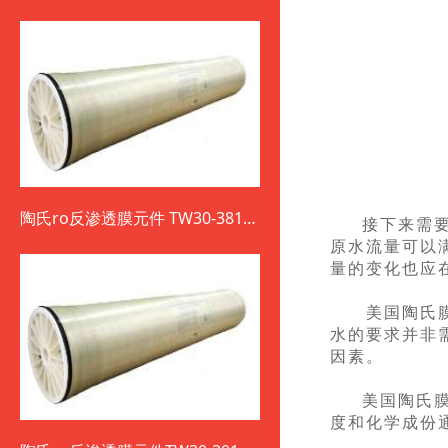
陶氏ro反渗透膜元件 TW30-3812-
接下来需
800
原水流量可以
量的变化也应
美国陶氏膜产
水的要求并非
因素。
美国陶氏
度和化学成份