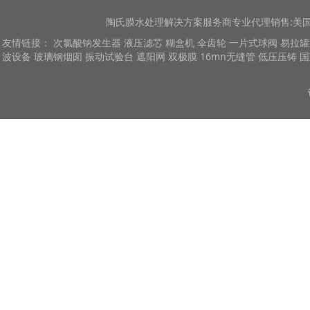
陶氏膜
水处理解决方案服务商专业代理销售:美国陶
友情链接：
次氯酸钠发生器
液压滤芯
糊盒机
伞齿轮
一片式球阀
易拉罐
波设备
玻璃钢烟囱
振动试验台
遮阳网
双极膜
16mn无缝管
低压压铸
国