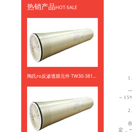
热销产品
HOT-SALE
陶氏ro反渗透膜元件 TW30-3812-
800
～1
定，