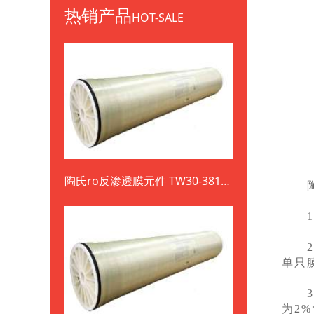
热销产品
HOT-SALE
陶氏ro反渗透膜元件 TW30-3812-
陶氏
800
1、
2、陶
单只
3、
为2%