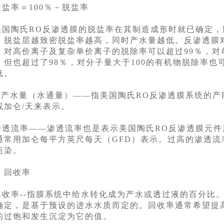
透盐率＝100％－脱盐率
美国陶氏RO反渗透膜的脱盐率在其制造成形时就已确定
，脱盐层越致密脱盐率越高，同时产水量越低。反渗透膜
，对高价离子及复杂单价离子的脱除率可以超过99％，
，但也超过了98％，对分子量大于100的有机物脱除率也可
低。
2.产水量（水通量）――指美国陶氏RO反渗透膜系统的
或加仑/天来表示。
渗透流率――渗透流率也是表示美国陶氏RO反渗透膜元
通常用加仑每平方英尺每天（GFD）表示。过高的渗透
污染。
. 回收率
回收率--指膜系统中给水转化成为产水或透过液的百分比
确定，是基于预设的进水水质而定的。回收率通常希望提
的过饱和发生沉淀为它的值。