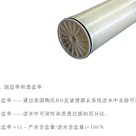
1. 脱盐率和透盐率
脱盐率――通过美国陶氏RO反渗透膜从系统进水中去除可
透盐率――进水中可溶性杂质透过膜的百分比。
脱盐率＝(1－产水含盐量/进水含盐量)×100％