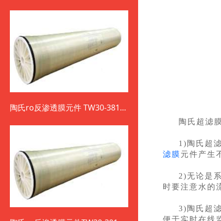
陶氏ro反渗透膜元件 TW30-3812-
800
陶氏超滤
1)陶氏超
滤膜
元件产生
2)无论
时要注意水的
3)陶氏
便于实时在线