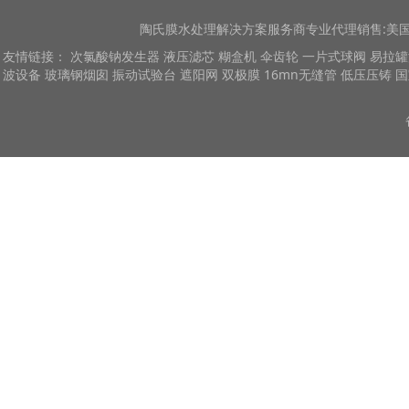
陶氏膜
水处理解决方案服务商专业代理销售:美国陶
友情链接：
次氯酸钠发生器
液压滤芯
糊盒机
伞齿轮
一片式球阀
易拉罐
波设备
玻璃钢烟囱
振动试验台
遮阳网
双极膜
16mn无缝管
低压压铸
国