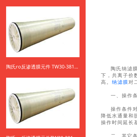
陶氏ro反渗透膜元件 TW30-3812-
陶氏纳滤
800
下，共离子价
高。
纳滤膜
对
一、操作
操作条件
降低水通量和
操作时间延长
二、其它