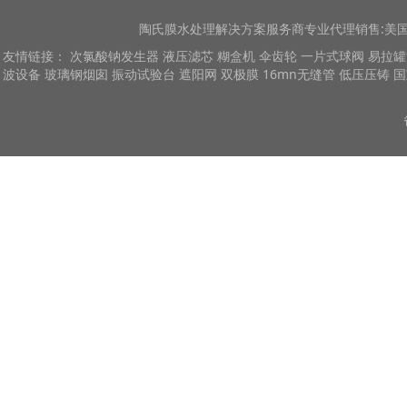
陶氏膜
水处理解决方案服务商专业代理销售:美国陶
友情链接：
次氯酸钠发生器
液压滤芯
糊盒机
伞齿轮
一片式球阀
易拉罐
波设备
玻璃钢烟囱
振动试验台
遮阳网
双极膜
16mn无缝管
低压压铸
国