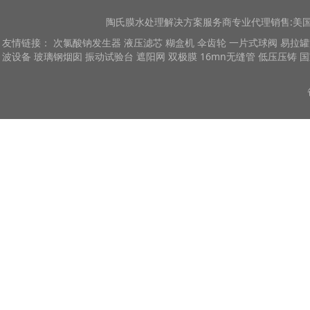
陶氏膜
水处理解决方案服务商专业代理销售:美国陶
友情链接：
次氯酸钠发生器
液压滤芯
糊盒机
伞齿轮
一片式球阀
易拉罐
波设备
玻璃钢烟囱
振动试验台
遮阳网
双极膜
16mn无缝管
低压压铸
国