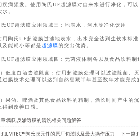
们疾病频发。使用陶氏UF超滤膜对自来水进行净化，可
饮水。
陶氏UF超滤膜应用领域三：地表水，河水等净化饮用
陶氏UF超滤膜过滤地表水，出水完全达到生饮水标准，
以及能耗小等都是
超滤膜
的突出优势。
陶氏UF超滤膜应用领域四：无菌液体制备以及食品饮料制
低度白酒去浊除菌：使用超滤膜处理可以过滤除菌、灭
通过膜技术处理可以达到自然窖藏半年甚至数年才能完成
果酒、啤酒及其他食品饮料的精制，酒长时间产生的沉
上得到改善口感。
章:
陶氏反渗透膜的清洗相关问题解答
:FILMTEC™陶氏膜元件的原厂包装以及最大操作压力
下一篇: