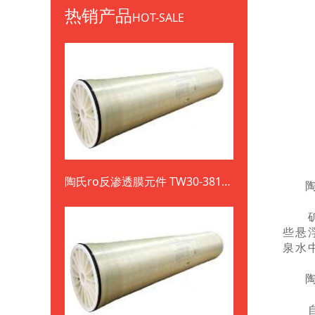
热销产品
HOT-SALE
陶氏ro反渗透膜元件 TW30-3812-
800
矿泉
些悬
泉水
自来