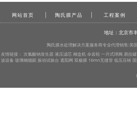
网站首页
陶氏膜产品
工程案例
地址：北京市丰
陶氏膜
水处理解决方案服务商专业代理销售:美国陶
友情链接：
次氯酸钠发生器
液压滤芯
糊盒机
伞齿轮
一片式球阀
易拉罐
波设备
玻璃钢烟囱
振动试验台
遮阳网
双极膜
16mn无缝管
低压压铸
国