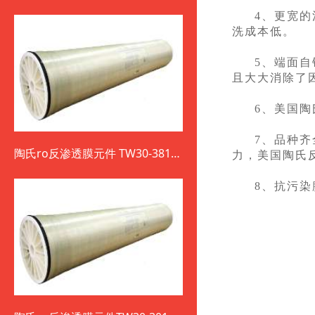
4、更宽的
洗成本低。
5、端面
且大大消除了
6、美国
7、品种
陶氏ro反渗透膜元件 TW30-3812-
力，美国陶氏
800
8、抗污