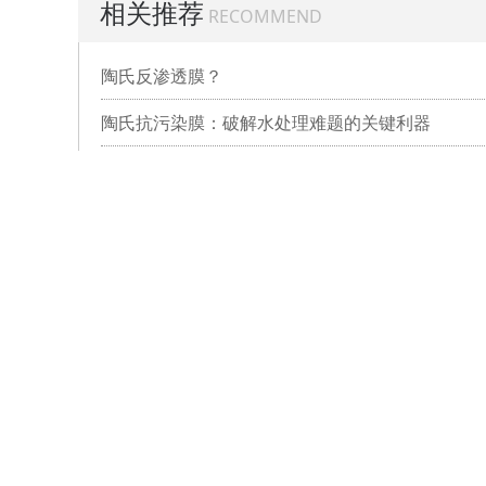
相关推荐
RECOMMEND
陶氏反渗透膜？
陶氏抗污染膜：破解水处理难题的关键利器
对于陶氏反渗透膜清洗的疑难杂症有哪些？
陶氏反渗透膜使用时出现的污染问题解析
你知道陶氏反渗透膜主要性能有哪些吗？小编带你详细了解
网站首页
陶氏膜产品
工程
地址