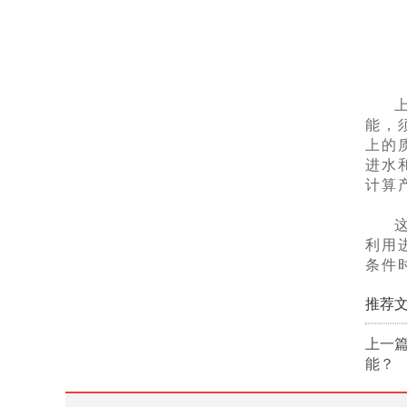
能，
上的
进水
计算产
利用
条件
推荐文
上一
能？